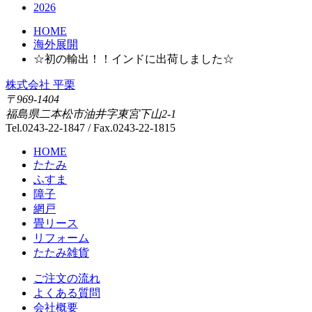
2026
HOME
海外展開
☆初の輸出！！インドに出荷しました☆
株式会社 平栗
〒969-1404
福島県二本松市油井字東宮下山2-1
Tel.0243-22-1847 / Fax.0243-22-1815
HOME
たたみ
ふすま
障子
網戸
畳リース
リフォーム
たたみ雑貨
ご注文の流れ
よくある質問
会社概要