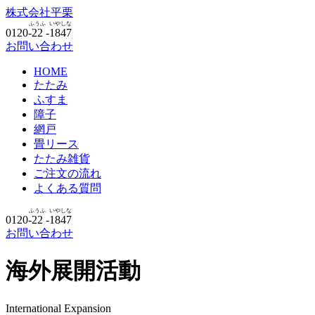
株式会社
平栗
ふうふ
いやしな
0120-
22
-
1847
お問い合わせ
HOME
たたみ
ふすま
障子
網戸
畳リース
たたみ雑貨
ご注文の流れ
よくある質問
ふうふ
いやしな
0120-
22
-
1847
お問い合わせ
海外展開活動
International Expansion