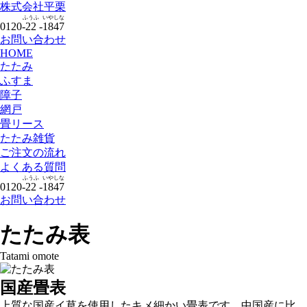
株式会社
平栗
ふうふ
いやしな
0120-
22
-
1847
お問い合わせ
HOME
たたみ
ふすま
障子
網戸
畳リース
たたみ雑貨
ご注文の流れ
よくある質問
ふうふ
いやしな
0120-
22
-
1847
お問い合わせ
たたみ表
Tatami omote
国産畳表
上質な国産イ草を使用したキメ細かい畳表です。中国産に比